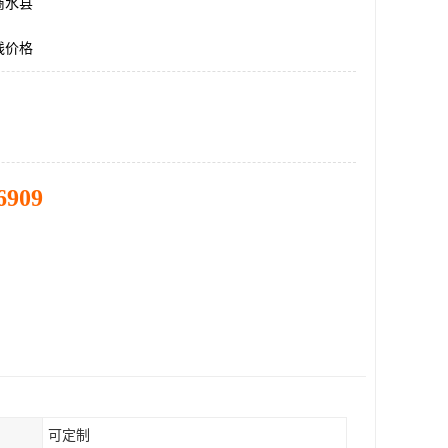
商水县
线价格
6909
可定制