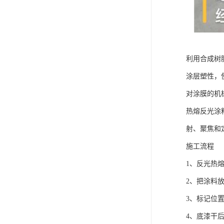
利用合成树
涂层塑性，
对涂膜的机
热熔反光涂
射、聚焦和
施工流程
1、反光热
2、把涂料
3、标记位
4、底漆干