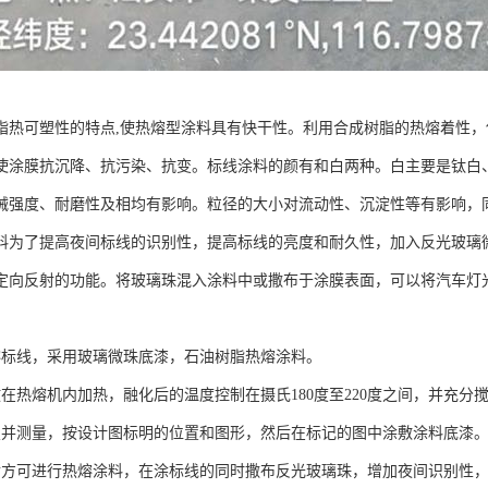
脂热可塑性的特点,使热熔型涂料具有快干性。利用合成树脂的热熔着性
使涂膜抗沉降、抗污染、抗变。标线涂料的颜有和白两种。白主要是钛白
械强度、耐磨性及相均有影响。粒径的大小对流动性、沉淀性等有影响，
料为了提高夜间标线的识别性，提高标线的亮度和耐久性，加入反光玻璃
定向反射的功能。将玻璃珠混入涂料中或撒布于涂膜表面，可以将汽车灯
熔标线，采用玻璃微珠底漆，石油树脂热熔涂料。
放在热熔机内加热，融化后的温度控制在摄氏180度至220度之间，并充分
置并测量，按设计图标明的位置和图形，然后在标记的图中涂敷涂料底漆
后方可进行热熔涂料，在涂标线的同时撒布反光玻璃珠，增加夜间识别性，标线厚