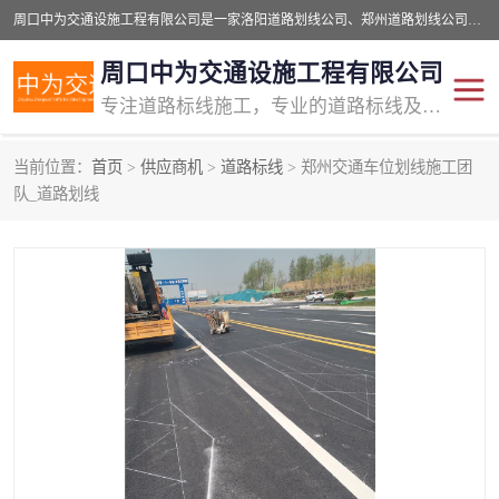
周口中为交通设施工程有限公司是一家洛阳道路划线公司、郑州道路划线公司、平顶山道路车位划线公司、开封车位划线公司、许昌道路车位划线公司、漯河道路车位划线公司，公司始终坚持“诚信、匠心、专注”的宗旨；我们的经营理念是：的服务。
周口中为交通设施工程有限公司
专注道路标线施工，专业的道路标线及交通设施施工服务商!
当前位置：
首页
>
供应商机
>
道路标线
> 郑州交通车位划线施工团
交通道路标线
公路道路划线
队_道路划线
道路标线划线
马路标线
道路标线
道路划线