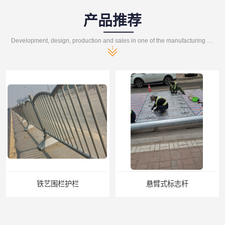
产品推荐
Development, design, production and sales in one of the manufacturing enterprises
铁艺围栏护栏
悬臂式标志杆