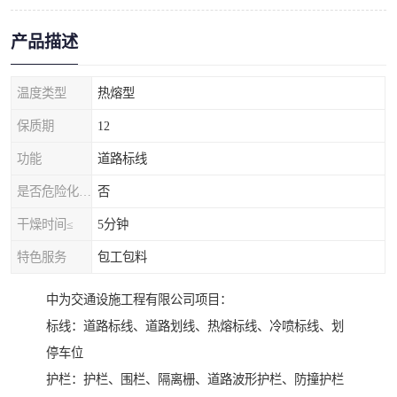
产品描述
温度类型
热熔型
保质期
12
功能
道路标线
是否危险化学品
否
干燥时间≤
5分钟
特色服务
包工包料
中为交通设施工程有限公司项目：
标线：道路标线、道路划线、热熔标线、冷喷标线、划
停车位
护栏：护栏、围栏、隔离栅、道路波形护栏、防撞护栏