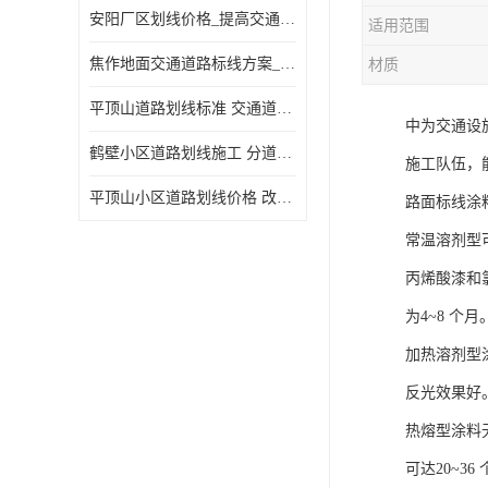
安阳厂区划线价格_提高交通安全
适用范围
焦作地面交通道路标线方案_强调交通规则
材质
平顶山道路划线标准 交通道路标线 提供可变车道指示
中为交通设
鹤壁小区道路划线施工 分道线 改善交通效率
施工队伍，
平顶山小区道路划线价格 改善交通效率
路面标线涂
常温溶剂型
丙烯酸漆和
为4~8 个月
加热溶剂型
反光效果好
热熔型涂料
可达20~