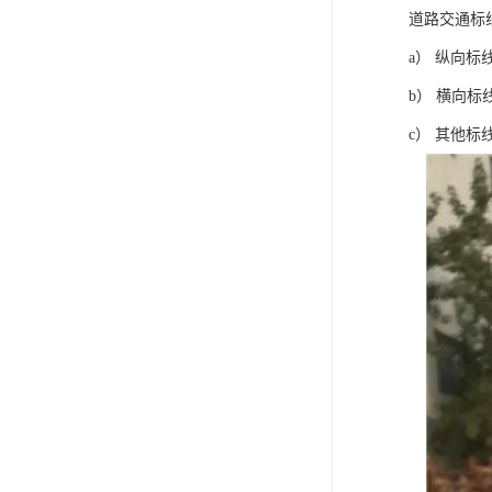
道路交通标
a） 纵向
b） 横向
c） 其他