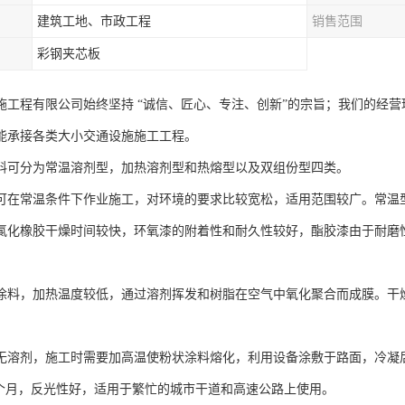
建筑工地、市政工程
销售范围
彩钢夹芯板
施工程有限公司始终坚持 “诚信、匠心、专注、创新”的宗旨；我们的经
能承接各类大小交通设施施工工程。
料可分为常温溶剂型，加热溶剂型和热熔型以及双组份型四类。
可在常温条件下作业施工，对环境的要求比较宽松，适用范围较广。常温
氯化橡胶干燥时间较快，环氧漆的附着性和耐久性较好，酯胶漆由于耐磨
。
涂料，加热温度较低，通过溶剂挥发和树脂在空气中氧化聚合而成膜。干燥速
。
无溶剂，施工时需要加高温使粉状涂料熔化，利用设备涂敷于路面，冷凝
36 个月，反光性好，适用于繁忙的城市干道和高速公路上使用。