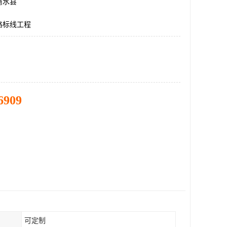
商水县
路标线工程
6909
可定制