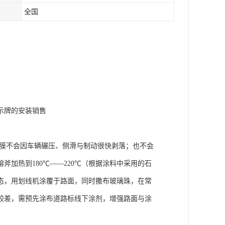
全国
示牌的安装销售
膜不会因车辆碾压、侧滑与制动很快剥落；也不会
加热到180℃——220℃（根据涂料中采用的石
态，用划线机涂覆于路面，同时撒布玻璃珠，在常
较差，需预先涂布道路标线下涂剂，增强路面与涂