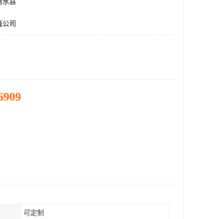
商水县
线公司
6909
可定制