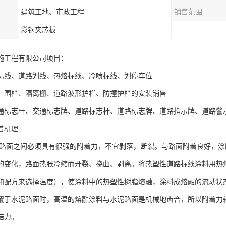
建筑工地、市政工程
销售范围
彩钢夹芯板
施工程有限公司项目：
标线、道路划线、热熔标线、冷喷标线、划停车位
、围栏、隔离栅、道路波形护栏、防撞护栏的安装销售
通标志杆、交通标志牌、道路标志杆、道路标志牌、道路指示牌、道路警
着机理
路面之间必须具有很强的附着力，不宜剥落，断裂。与路面附着良好，涂
的变化，路面热胀冷缩而开裂、挠曲、剥离。将热塑性道路标线涂料用热熔斧
和配方来选择温度），使涂料中的热塑性树脂熔融，涂料成熔融的流动状
覆于水泥路面时，高温的熔融涂料与水泥路面是机械地齿合，所以附着力
结力。