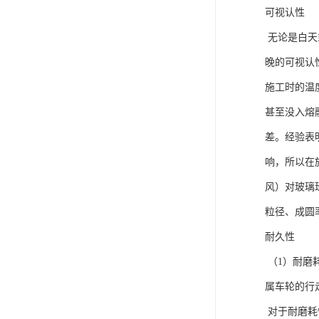
可视认性
无论是白天
晚的可视认
施工时的温
甚至没入熔
差。经验表
响，所以在
风）对玻璃
粒径、成圆
耐久性
（1）耐磨
属车轮的行
对于耐磨耗性