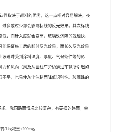
认性取决于颜料的优劣，这一点相对容易解决，夜
，过多或过少都会影响标线的反光效果。其次标线
变低，而针入度就会变高，玻璃珠沉降的就越快，
只能保证施工后的即时反光效果，而长久反光效果
此玻璃珠受到涂料温度、厚度、气候条件等的影
风力和风向（风及从画线车旁边通过车辆所引起的
低不平，也易使灰尘沾粘而降低识别性。玻璃珠的
要求。我国路面情况比较复杂，有硬损的路面，金
1kg减重≤200mg。