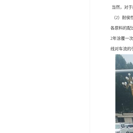
当然，对于
（2）耐侯
各原料的配
2年涂覆一
线对车流的