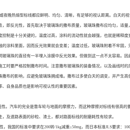
或夜晚热熔型标线都应鲜明、均匀、清晰，有足够的视认距离。白天的视
性，即反光性，首先取决于玻璃珠的撒布质量，玻璃珠撒布应均匀，适量
度控制是十分关键的，温度过高，涂料的流动性就会越强，也就是稀释度
融的涂料里面，因而反光效果就会变差；温度过低，玻璃珠附着不牢固，
明玻璃珠的直径有一半埋入涂膜中反光效果。但做到这一点不太容易。因
施工时要严格控制撒布时间。注意撒布玻璃珠的装备情况，以及画线时的
珠撒布的影响，应避免玻璃珠拥成堆。撒布过多使白天的调变，并产生高
率、自身品质也是影响可视认性的重要因素。
耗性。汽车的完全是靠车轮与地面的摩擦力，而这种摩擦对标线有很高的
走，及道路表面的砂粒、渣土，都对路面标线的耐磨耗性有较求。
，我国的标准中要求在200转/1kg减重≤50mg，而日本标准JLS要求：100转/