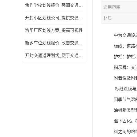
焦作学校划线报价_强调交通规则
适用范围
开封小区划线公司_提供交通信息
材质
洛阳厂区划线方案_提高可视性
中为交通设
新乡车位划线报价_改善交通效率
标线：道路
开封交通道理划线_便于交通管理
护栏：护栏
指示牌：交
附着性及附
标线涂膜与
因季节气温
油树脂类型
温下固化。
料之间的粘