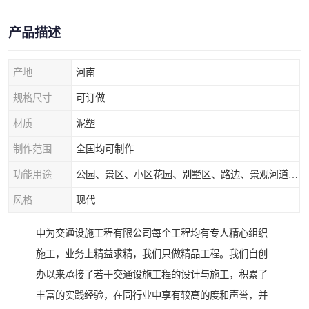
产品描述
产地
河南
规格尺寸
可订做
材质
泥塑
制作范围
全国均可制作
功能用途
公园、景区、小区花园、别墅区、路边、景观河道、水库堤坝、市政桥梁、公路交通和园林景观装饰工程等
风格
现代
中为交通设施工程有限公司每个工程均有专人精心组织
施工，业务上精益求精，我们只做精品工程。我们自创
办以来承接了若干交通设施工程的设计与施工，积累了
丰富的实践经验，在同行业中享有较高的度和声誉，并