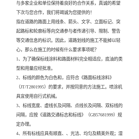
与多家企业和单位保持着良好的合作关系，真诚的希望
下次与您合作，我们将竭诚为您提供的！
指在道路的路面上用线条、箭头、文字、立面标记、突
起路标和轮廓标等向交通参与者传递引导、限制、警告
等交通信息的标识。因此，道路划线的施工不能掉以轻
心，那么在施工的时候有什么要求事项呢？
1、为了确保标线涂料和路面材料完全相适应，底油的类
型和用量应经批准。
2、标线的颜色为白色和，应符合《路面标线涂料》
（JT/T2801995）的要求，并按同意的方法施工。喷涂机
具宜使用自行式机械。
3、标线宽度、虚线长及间隔、点线长及间隔、双标线的
间隔，应按《道路交通标志和标线》（GB57681999）规
定办理。
4、所有标线应具有顺直、、光洁、均匀及精美外观；湿