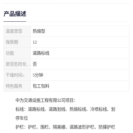
产品描述
温度类型
热熔型
保质期
12
功能
道路标线
是否危险化学品
否
干燥时间≤
5分钟
特色服务
包工包料
中为交通设施工程有限公司项目：
标线：道路标线、道路划线、热熔标线、冷喷标线、划
停车位
护栏：护栏、围栏、隔离栅、道路波形护栏、防撞护栏