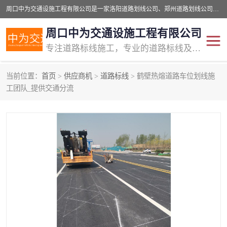
周口中为交通设施工程有限公司是一家洛阳道路划线公司、郑州道路划线公司、平顶山道路车位划线公司、开封车位划线公司、许昌道路车位划线公司、漯河道路车位划线公司，公司始终坚持“诚信、匠心、专注”的宗旨；我们的经营理念是：的服务。
周口中为交通设施工程有限公司
专注道路标线施工，专业的道路标线及交通设施施工服务商!
当前位置：
首页
>
供应商机
>
道路标线
> 鹤壁热熔道路车位划线施
交通道路标线
公路道路划线
工团队_提供交通分流
道路标线划线
马路标线
道路标线
道路划线