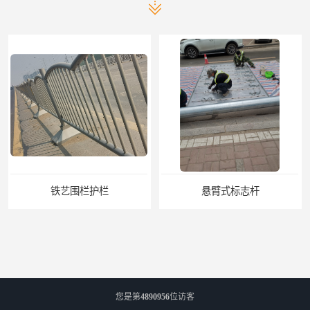
铁艺围栏护栏
悬臂式标志杆
您是第
4890956
位访客