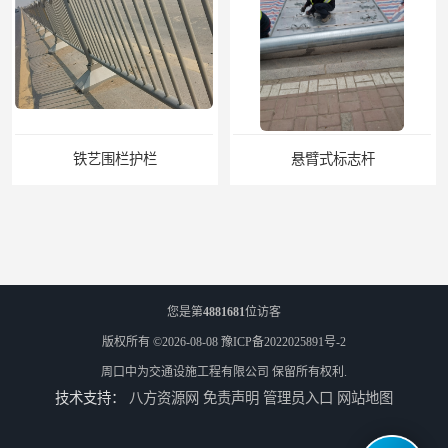
铁艺围栏护栏
悬臂式标志杆
您是第
4881681
位访客
版权所有 ©2026-08-08
豫ICP备2022025891号-2
周口中为交通设施工程有限公司
保留所有权利.
技术支持：
八方资源网
免责声明
管理员入口
网站地图
F型悬臂式交通标志杆
道路交通标志牌