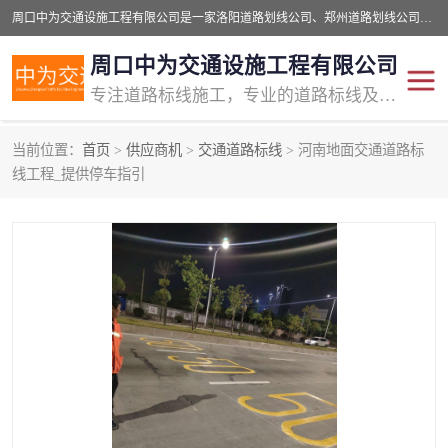
周口中为交通设施工程有限公司是一家洛阳道路划线公司、郑州道路划线公司、平顶山道路车位划线公司、开封车位划线公司、许昌道路车位划线公司、漯河道路车位划线公司，公司始终坚持“诚信、匠心、专注”的宗旨；我们的经营理念是：的服务。
周口中为交通设施工程有限公司
专注道路标线施工，专业的道路标线及交通设施施工服务商!
当前位置：
首页
>
供应商机
>
交通道路标线
> 河南地面交通道路标
交通道路标线
公路道路划线
线工程_提供停车指引
道路标线划线
马路标线
道路标线
道路划线