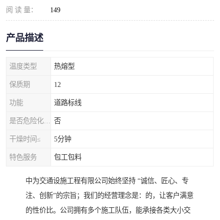
阅 读 量：
149
产品描述
温度类型
热熔型
保质期
12
功能
道路标线
是否危险化学品
否
干燥时间≤
5分钟
特色服务
包工包料
中为交通设施工程有限公司始终坚持 “诚信、匠心、专
注、创新”的宗旨；我们的经营理念是：的，让客户满意
的性价比。公司拥有多个施工队伍，能承接各类大小交