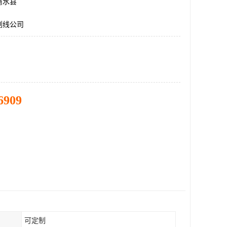
商水县
划线公司
6909
可定制