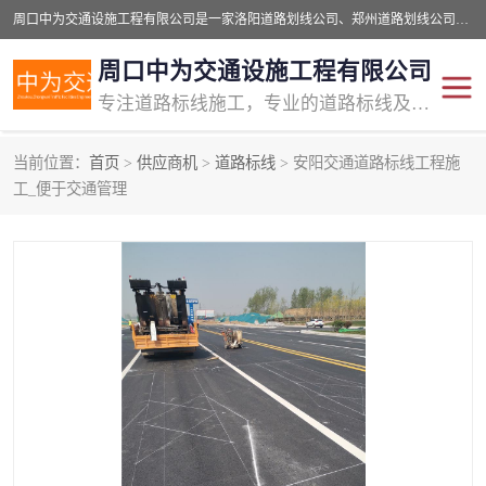
周口中为交通设施工程有限公司是一家洛阳道路划线公司、郑州道路划线公司、平顶山道路车位划线公司、开封车位划线公司、许昌道路车位划线公司、漯河道路车位划线公司，公司始终坚持“诚信、匠心、专注”的宗旨；我们的经营理念是：的服务。
周口中为交通设施工程有限公司
专注道路标线施工，专业的道路标线及交通设施施工服务商!
当前位置：
首页
>
供应商机
>
道路标线
> 安阳交通道路标线工程施
交通道路标线
公路道路划线
工_便于交通管理
道路标线划线
马路标线
道路标线
道路划线