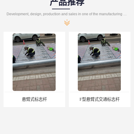
产品推荐
Development, design, production and sales in one of the manufacturing enterprises
志杆
F型悬臂式交通标志杆