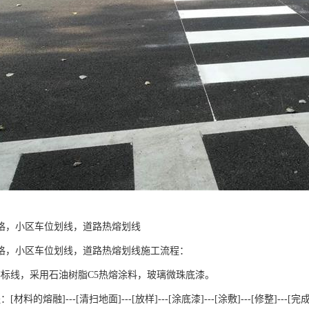
格，小区车位划线，道路热熔划线
格，小区车位划线，道路热熔划线施工流程：
熔标线，采用石油树脂C5热熔涂料，玻璃微珠底漆。
材料的熔融]---[清扫地面]---[放样]---[涂底漆]---[涂敷]---[修整]---[完