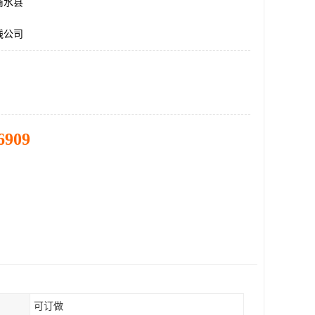
商水县
线公司
6909
可订做