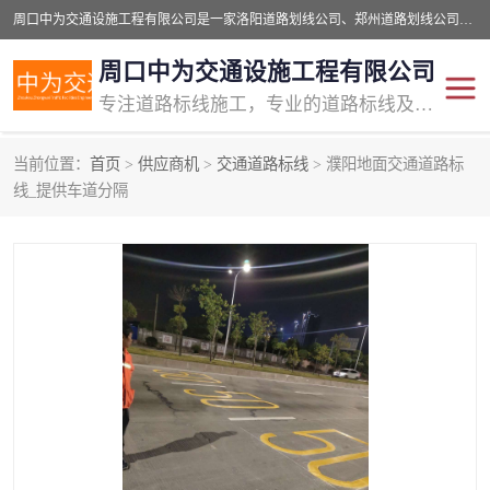
周口中为交通设施工程有限公司是一家洛阳道路划线公司、郑州道路划线公司、平顶山道路车位划线公司、开封车位划线公司、许昌道路车位划线公司、漯河道路车位划线公司，公司始终坚持“诚信、匠心、专注”的宗旨；我们的经营理念是：的服务。
周口中为交通设施工程有限公司
专注道路标线施工，专业的道路标线及交通设施施工服务商!
当前位置：
首页
>
供应商机
>
交通道路标线
> 濮阳地面交通道路标
交通道路标线
公路道路划线
线_提供车道分隔
道路标线划线
马路标线
道路标线
道路划线