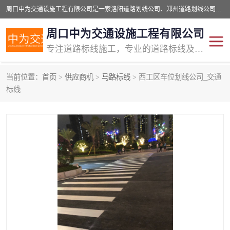
周口中为交通设施工程有限公司是一家洛阳道路划线公司、郑州道路划线公司、平顶山道路车位划线公司、开封车位划线公司、许昌道路车位划线公司、漯河道路车位划线公司，公司始终坚持“诚信、匠心、专注”的宗旨；我们的经营理念是：的服务。
周口中为交通设施工程有限公司
专注道路标线施工，专业的道路标线及交通设施施工服务商!
当前位置：
首页
>
供应商机
>
马路标线
> 西工区车位划线公司_交通
交通道路标线
公路道路划线
标线
道路标线划线
马路标线
道路标线
道路划线