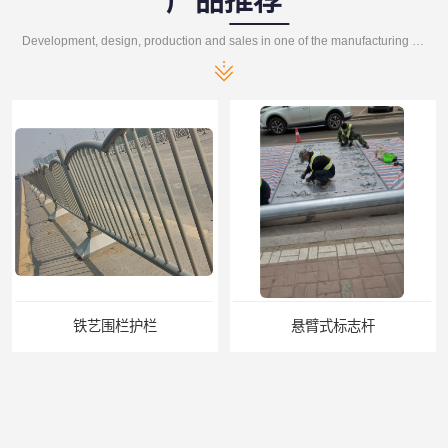
产品推荐
Development, design, production and sales in one of the manufacturing enterprises
铁艺围栏护栏
悬臂式标志杆