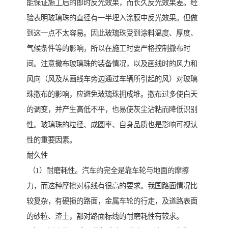
能保证施工后的即时反光效果，而长久反光效果差。经
验表明玻璃珠的直径有一半埋入涂膜中反光效果。但做
到这一点不太容易。因此玻璃珠受到涂料温度、厚度、
气候条件等的影响，所以在施工时要严格控制撒布时
间。注意撒布玻璃珠的装备情况，以及画线时的风力和
风向（风及从画线车旁边通过车辆所引起的风）对玻璃
珠撒布的影响，应避免玻璃珠拥成堆。撒布过多使白天
的调变，并产生高低不平，也易使灰尘沾粘而降低识别
性。玻璃珠的粒径、成圆率、自身品质也是影响可视认
性的重要因素。
耐久性
（1）耐磨耗性。汽车的完全是靠车轮与地面的摩擦
力，而这种摩擦对标线有很高的要求。我国路面情况比
较复杂，有硬损的路面，金属车轮的行走，及道路表面
的砂粒、渣土，都对路面标线的耐磨耗性有较求。