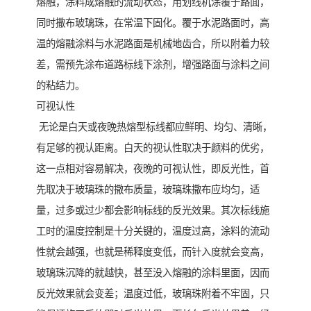
熔融，涂料成熔融的流动状态，用划线机涂覆于路面，
同时撒布玻璃珠，在常温下固化。覆于水泥路面时，高
温的熔融涂料与水泥路面是机械地齿合，所以附着力较
差，需预先涂布道路标线下涂剂，增强路面与涂料之间
的粘结力。
可视认性
无论是白天或夜晚热熔型标线都应鲜明、均匀、清晰，
有足够的视认距离。白天的视认性取决于颜料的优劣，
这一点相对容易解决，夜晚的可视认性，即反光性，首
先取决于玻璃珠的撒布质量，玻璃珠撒布应均匀，适
量，过多或过少都会影响标线的反光效果。其次标线施
工时的温度控制是十分关键的，温度过高，涂料的流动
性就会越强，也就是稀释度变低，而针入度就会变高，
玻璃珠沉降的就越快，甚至没入熔融的涂料里面，因而
反光效果就会变差；温度过低，玻璃珠附着不牢固，只