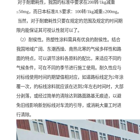
对于耐磨耗性，我国的标准中要求在200转/1kg减重
≤50mg，而日本标准JLS要求：100转/1kg减重≤200mg。
当然，对于耐磨耗性只要在规定的范围及规定的时间期
限内能保证其可视认性就可以了。
（2）耐侯性。热塑性涂料需具有优良的耐侯性。结合
我国地域广阔、东潮西燥、南热北寒的气候多样性和路
面的特点，可以调节涂料各原料的配比，来适应不同的
气候条件，可在不同的季节进行施工使用。耐久性应与
对标线使用时间的期望值相对应，如道路标线定为2年涂
覆一次，的标线涂料就应该在达到2年左右时间时，大部
分剥落，或经过简单的清除达到路面路基无痕迹，以避
免旧线影响新划标线对车流的引导，或消耗大量工时进
行清除。