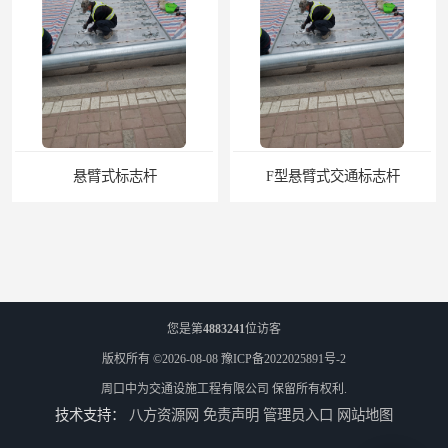
F型悬臂式交通标志杆
道路交通标志牌
您是第
4883241
位访客
版权所有 ©2026-08-08
豫ICP备2022025891号-2
周口中为交通设施工程有限公司
保留所有权利.
技术支持：
八方资源网
免责声明
管理员入口
网站地图
道路交通标志标线
热熔标线报价