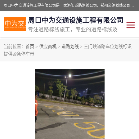
周口中为交通设施工程有限公司是一家洛阳道路划线公司、郑州道路划线公司、平顶山道路车位划线公司、开封车位划线公司、许昌道路车位划线公司、漯河道路车位划线公司，公司始终坚持“诚信、匠心、专注”的宗旨；我们的经营理念是：的服务。
周口中为交通设施工程有限公司
专注道路标线施工，专业的道路标线及交通设施施工服务商!
当前位置：
首页
>
供应商机
>
道路划线
> 三门峡道路车位划线标识
交通道路标线
公路道路划线
提供紧急停车带
道路标线划线
马路标线
道路标线
道路划线