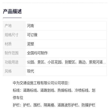
产品描述
产地
河南
规格尺寸
可订做
材质
泥塑
制作范围
全国均可制作
功能用途
公园、景区、小区花园、别墅区、路边、景观河道、水库堤坝、市政桥梁、公路交通和园林景观装饰工程等
风格
现代
中为交通设施工程有限公司公司项目：
标线：道路标线、道路划线、热熔标线、冷喷标线、划
停车位
护栏：护栏、围栏、隔离栅、道路波形护栏、防撞护栏