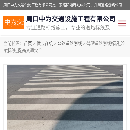
周口中为交通设施工程有限公司是一家洛阳道路划线公司、郑州道路划线公司、平顶山道路车位划线公司、开封车位划线公司、许昌道路车位划线公司、漯河道路车位划线公司，公司始终坚持“诚信、匠心、专注”的宗旨；我们的经营理念是：的服务。
周口中为交通设施工程有限公司
专注道路标线施工，专业的道路标线及交通设施施工服务商!
当前位置：
首页
>
供应商机
>
公路道路划线
> 鹤壁道路划线标识_冷
交通道路标线
公路道路划线
喷标线_提高交通安全
道路标线划线
马路标线
道路标线
道路划线