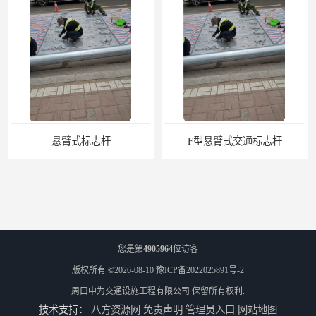
F型悬臂式交通标志杆
道路交通标志牌
您是第
4905964
位访客
版权所有 ©2026-08-10
豫ICP备2022025891号-2
周口中为交通设施工程有限公司
保留所有权利.
技术支持：
八方资源网
免责声明
管理员入口
网站地图