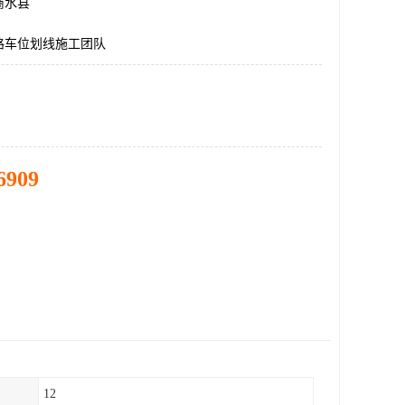
商水县
路车位划线施工团队
6909
12