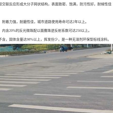
经交联反应形成大分子网状结构，表面致密、饱满，防污性好，耐候性佳
：附着力强，耐磨性佳，城市道路使用寿命可达2年以上。
：内含20%的反光微珠配以面撒珠逆反射系数可达250以上。
不含，固体含量达98%以上，挥发份少，是一种无溶剂环保型标线涂料。