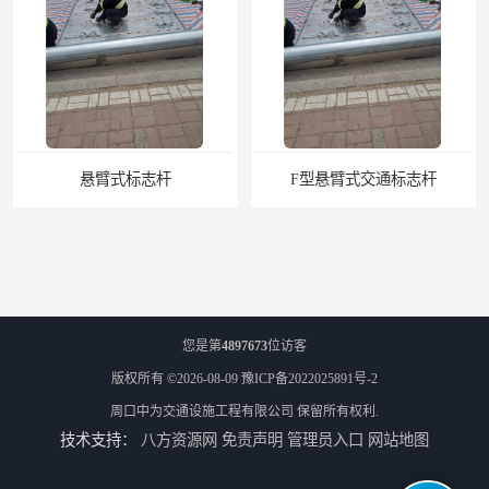
悬臂式标志杆
F型悬臂式交通标志杆
您是第
4897673
位访客
版权所有 ©2026-08-09
豫ICP备2022025891号-2
周口中为交通设施工程有限公司
保留所有权利.
技术支持：
八方资源网
免责声明
管理员入口
网站地图
道路交通标志牌
道路交通标志标线