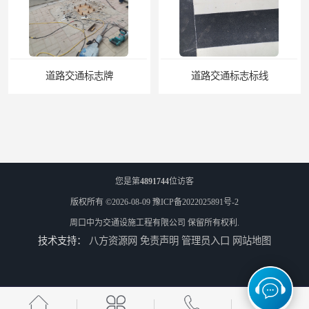
道路交通标志标线
热熔标线报价
您是第
4891744
位访客
版权所有 ©2026-08-09
豫ICP备2022025891号-2
周口中为交通设施工程有限公司
保留所有权利.
技术支持：
八方资源网
免责声明
管理员入口
网站地图
道路标线
围墙护栏围栏