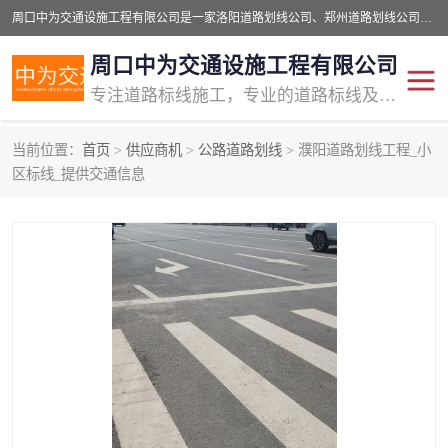
周口中为交通设施工程有限公司是一家洛阳道路划线公司、郑州道路划线公司、平顶山道路车位划线公司、开封车位划线公司、许昌道路车位划线公司、漯河道路车位划线公司，公司始终坚持“诚信、匠心、专注”的宗旨；我们的经营理念是：的服务。
周口中为交通设施工程有限公司
专注道路标线施工，专业的道路标线及交通设施施工服务商!
当前位置：
首页
>
供应商机
>
公路道路划线
> 濮阳道路划线工程_小
交通道路标线
公路道路划线
区标线_提供交通信息
道路标线划线
马路标线
道路标线
道路划线