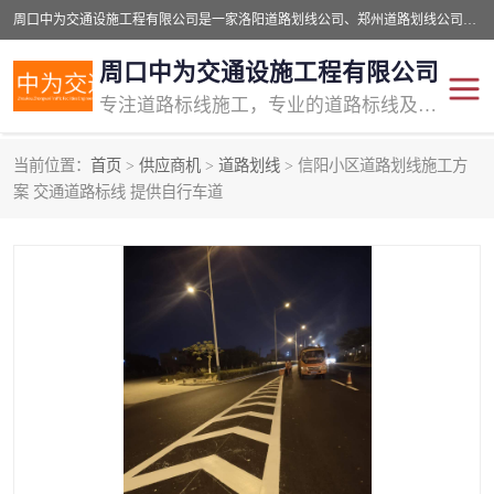
周口中为交通设施工程有限公司是一家洛阳道路划线公司、郑州道路划线公司、平顶山道路车位划线公司、开封车位划线公司、许昌道路车位划线公司、漯河道路车位划线公司，公司始终坚持“诚信、匠心、专注”的宗旨；我们的经营理念是：的服务。
周口中为交通设施工程有限公司
专注道路标线施工，专业的道路标线及交通设施施工服务商!
当前位置：
首页
>
供应商机
>
道路划线
> 信阳小区道路划线施工方
交通道路标线
公路道路划线
案 交通道路标线 提供自行车道
道路标线划线
马路标线
道路标线
道路划线