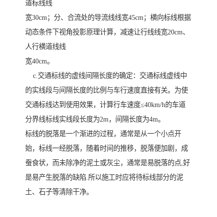
道标线线
宽30cm；分、合流处的导流线线宽45cm；横向标线根据
动态条件下视角投影原理计算，减速让行线线宽20cm、
人行横道线线
宽40cm。
c.交通标线的虚线间隔长度的确定：交通标线虚线中
的实线段与间隔长度的比例与车行速度直接有关。为使
交通标线达到使用效果，计算行车速度≤40km/h的车道
分界线标线实线段长度为2m，间隔长度为4m。
标线的脱落是一个渐进的过程，通常是从一个小点开
始，标线一经脱落，随着时间的推移，脱落便加剧，成
蚕食状，而未除净的泥土或灰尘，通常是易脱落的点,好
是易产生脱落的缺陷.所以施工时应将待标线部分的泥
土、石子等清除干净。