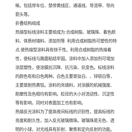
晰。包括停车位、禁停黄线区、通道线、导流带、导向
箭头等。
折叠结构组成
热熔型标线涂料主要组成为:合成树脂、玻璃珠、着色颜
料、体质材填料、添加剂等. 利用合成树脂热可塑性的特
点,使热熔型涂料具有快干性。利用合成树脂的热熔着
性，使标线与路面粘结牢固。涂料中加入添加剂可增加
涂层塑性，使涂膜抗沉降、抗污染、抗变色。标线涂料
的颜色有和白色两种。白色主要是钛白、、锌钡白等，
主要是耐热黄铅。涂料的充填料，对涂膜的机械强度、
耐磨性及色相均有影响。粒径的大小对流动性、沉淀性
等有影响，同时对表面加工也有影响。
热熔反光涂料为了提高夜间标线的识别性，提高标线的
亮度和耐久性，加入反光玻璃微珠。玻璃珠是无色、透
明的小球，对光线具有折射、聚焦和定向反射的功能。