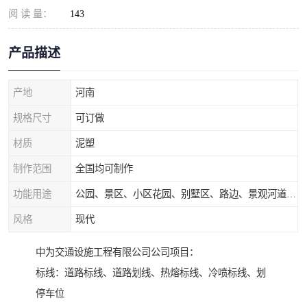
阅 读 量：
143
产品描述
产地
河南
规格尺寸
可订做
材质
泥塑
制作范围
全国均可制作
功能用途
公园、景区、小区花园、别墅区、路边、景观河道、水库堤坝、市政桥梁、公路交通和园林景观装饰工程等
风格
现代
中为交通设施工程有限公司公司项目：
标线：道路标线、道路划线、热熔标线、冷喷标线、划
停车位