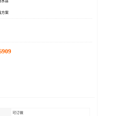
商水县
线方案
6909
可订做