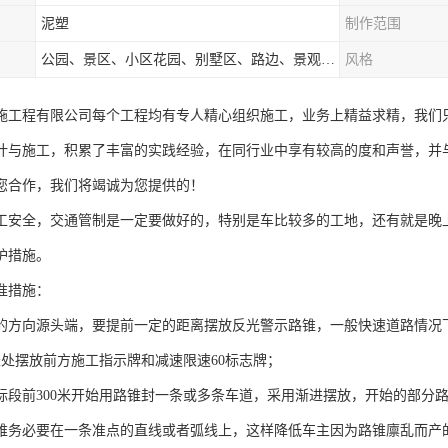
泥塑
制作范围
公园、景区、小区花园、别墅区、路边、景观河道、水库堤坝、市政桥梁、公路交通和园林景观装饰工程等
风格
施工程有限公司每个工程均有专人精心组织施工，业务上精益求精，我们
计与施工，积累了丰富的实践经验，在同行业中享有较高的度和声誉，并
您合作，我们将竭诚为您提供的！
工安全，交通管制是一定要做好的，特别是车比较多的工地，还有就是晚
护措施。
准措施：
的方向源头端，要提前一定的距离摆放反光警示路锥，一般快速道路情况下
0米处摆放前方施工指示牌和减速限速60标志牌；
标段前300米开始用路锥封一条或多条车道，采用渐进摆放，开始的部分路
锥务必要在一条准点的直线或者弧线上，这样降低车主因为路锥廪乱而产