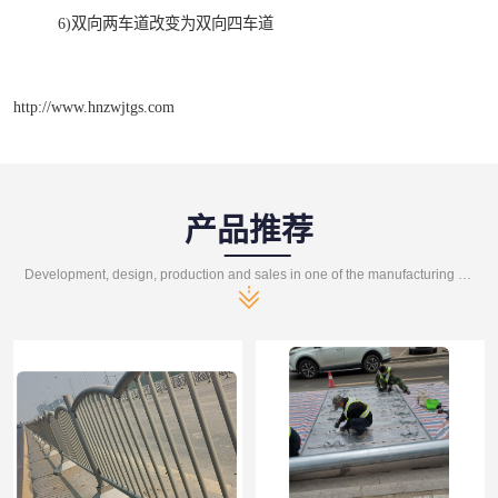
6)双向两车道改变为双向四车道
http://www.hnzwjtgs.com
产品推荐
Development, design, production and sales in one of the manufacturing enterprises