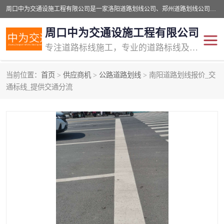
周口中为交通设施工程有限公司是一家洛阳道路划线公司、郑州道路划线公司、平顶山道路车位划线公司、开封车位划线公司、许昌道路车位划线公司、漯河道路车位划线公司，公司始终坚持“诚信、匠心、专注”的宗旨；我们的经营理念是：的服务。
周口中为交通设施工程有限公司
专注道路标线施工，专业的道路标线及交通设施施工服务商!
当前位置：
首页
>
供应商机
>
公路道路划线
> 南阳道路划线报价_交
交通道路标线
公路道路划线
通标线_提供交通分流
道路标线划线
马路标线
道路标线
道路划线