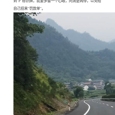
到"P"标识牌，就要多留一个心眼，问清楚再停，以免给
自己招来"罚款单"。