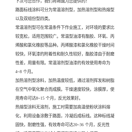
下次与您合作，我们将竭诚为您提供的！
路面标线涂料可分为常温溶剂型，加热溶剂型和热熔型
以及双组份型四类。
常温溶剂型可在常温条件下作业施工，对环境的要求比
较宽松，适用范围较广。常温型油漆有酯胶、环氧、丙
烯酸和氯化橡胶等品种。丙烯酸漆和氯化橡胶干燥时间
较快，环氧漆的附着性和耐久性较好，酯胶漆由于耐磨
性差，用量有限。常温溶剂型油漆的有效使用寿命为
4~8 个月。
加热溶剂型涂料，加热温度较低，通过溶剂挥发和树脂
在空气中氧化聚合而成膜。干燥速度较快，涂膜厚，使
用寿命可达8~15 个月，反光效果好。
热熔型涂料无溶剂，施工时需要加高温使粉状涂料熔
化，利用设备涂敷于路面，冷凝后成标线。这种标线凝
固快，耐磨性强，有效寿命可达20~36 个月，反光性