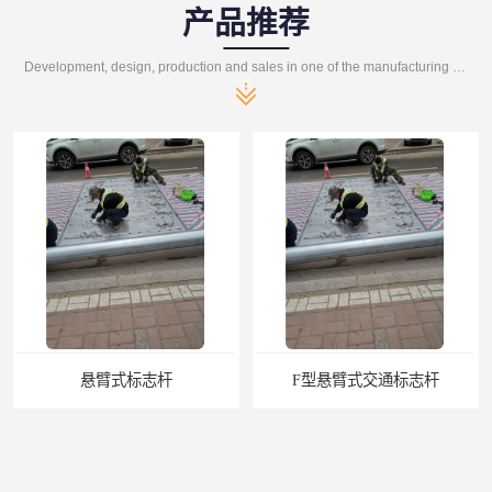
产品推荐
Development, design, production and sales in one of the manufacturing enterprises
志杆
F型悬臂式交通标志杆