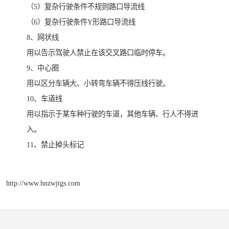
（5）复杂行驶条件不规则路口导流线
（6）复杂行驶条件Y形路口导流线
8、网状线
用以告示驾驶人禁止在该交叉路口临时停车。
9、中心圈
用以区分车辆大、小转弯车辆不得压线行驶。
10、车道线
用以指示于某车种行驶的车道，其他车辆、行人不得进
入。
11、禁止掉头标记
http://www.hnzwjtgs.com