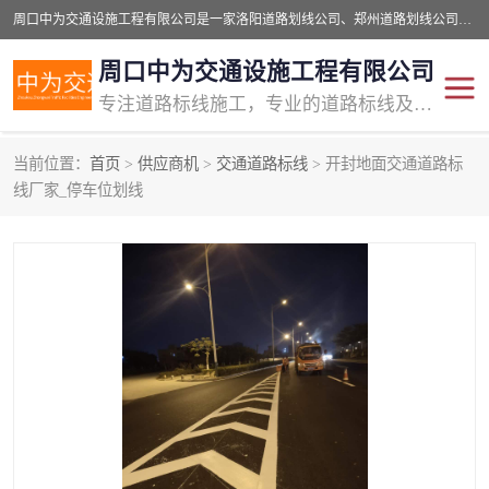
周口中为交通设施工程有限公司是一家洛阳道路划线公司、郑州道路划线公司、平顶山道路车位划线公司、开封车位划线公司、许昌道路车位划线公司、漯河道路车位划线公司，公司始终坚持“诚信、匠心、专注”的宗旨；我们的经营理念是：的服务。
周口中为交通设施工程有限公司
专注道路标线施工，专业的道路标线及交通设施施工服务商!
当前位置：
首页
>
供应商机
>
交通道路标线
> 开封地面交通道路标
交通道路标线
公路道路划线
线厂家_停车位划线
道路标线划线
马路标线
道路标线
道路划线