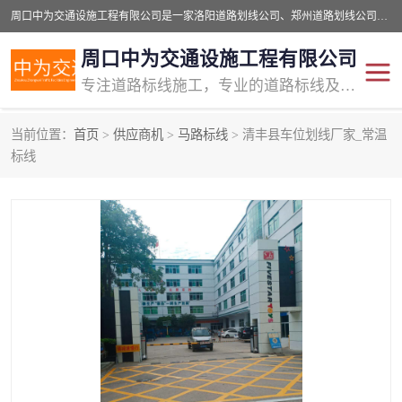
周口中为交通设施工程有限公司是一家洛阳道路划线公司、郑州道路划线公司、平顶山道路车位划线公司、开封车位划线公司、许昌道路车位划线公司、漯河道路车位划线公司，公司始终坚持“诚信、匠心、专注”的宗旨；我们的经营理念是：的服务。
周口中为交通设施工程有限公司
专注道路标线施工，专业的道路标线及交通设施施工服务商!
当前位置：
首页
>
供应商机
>
马路标线
> 清丰县车位划线厂家_常温
交通道路标线
公路道路划线
标线
道路标线划线
马路标线
道路标线
道路划线