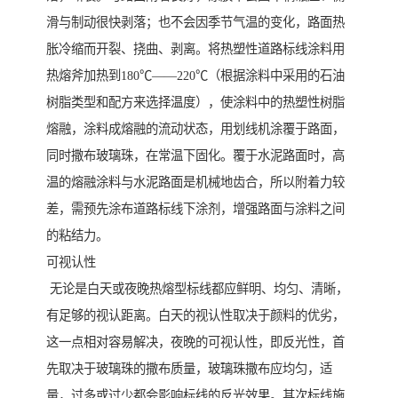
滑与制动很快剥落；也不会因季节气温的变化，路面热
胀冷缩而开裂、挠曲、剥离。将热塑性道路标线涂料用
热熔斧加热到180℃——220℃（根据涂料中采用的石油
树脂类型和配方来选择温度），使涂料中的热塑性树脂
熔融，涂料成熔融的流动状态，用划线机涂覆于路面，
同时撒布玻璃珠，在常温下固化。覆于水泥路面时，高
温的熔融涂料与水泥路面是机械地齿合，所以附着力较
差，需预先涂布道路标线下涂剂，增强路面与涂料之间
的粘结力。
可视认性
无论是白天或夜晚热熔型标线都应鲜明、均匀、清晰，
有足够的视认距离。白天的视认性取决于颜料的优劣，
这一点相对容易解决，夜晚的可视认性，即反光性，首
先取决于玻璃珠的撒布质量，玻璃珠撒布应均匀，适
量，过多或过少都会影响标线的反光效果。其次标线施