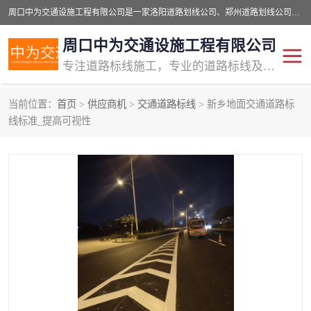
周口中为交通设施工程有限公司是一家洛阳道路划线公司、郑州道路划线公司、平顶山道路车位划线公司、开封车位划线公司、许昌道路车位划线公司、漯河道路车位划线公司，公司始终坚持“诚信、匠心、专注”的宗旨；我们的经营理念是：的服务。
周口中为交通设施工程有限公司
专注道路标线施工，专业的道路标线及交通设施施工服务商!
当前位置：
首页
>
供应商机
>
交通道路标线
> 新乡地面交通道路标
交通道路标线
公路道路划线
线标准_提高可视性
道路标线划线
马路标线
道路标线
道路划线