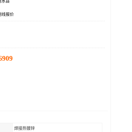
商水县
划线报价
6909
焊接热镀锌