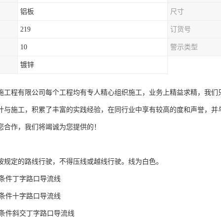
铝板
尺寸
219
订货号
10
警示类型
镀锌
施工程有限公司每个工程均有专人精心组织施工，业务上精益求精，我们
计与施工，积累了丰富的实践经验，在同行业中享有较高的度和声誉，并
您合作，我们将竭诚为您提供的！
按规定的路线行驶，不得压线或越线行驶。线为白色。
驶条件丁字路口导流线
驶条件十字路口导流线
驶条件斜交丁字路口导流线