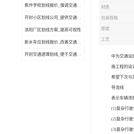
焦作学校划线报价_强调交通规则
材质
开封小区划线公司_提供交通信息
包装规格
厚度
洛阳厂区划线方案_提高可视性
工艺
新乡车位划线报价_改善交通效率
开封交通道理划线_便于交通管理
中为交通设
施工程的设
希望下次与
导流线
表示车辆须
(1)复杂行
(2)复杂行
(3)复杂行