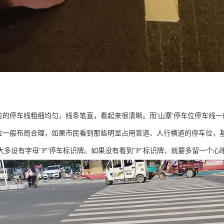
车位的停车线粗细均匀，线条笔直，看起来很清晰。而'山寨'停车位停车线
车位一般布局合理，如果市民看到那些明显占用盲道、人行横道的停车位，
大多设有字母"P"停车标识牌。如果没有看到"P"标识牌，就要多留一个心