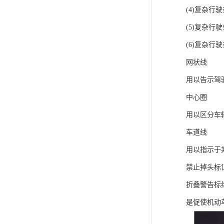
(4)复杂
(5)复杂行
(6)复杂行
网状线
用以告示驾
中心圈
用以区分车
车道线
用以指示于
禁止掉头标
折叠警告标
是促使机动