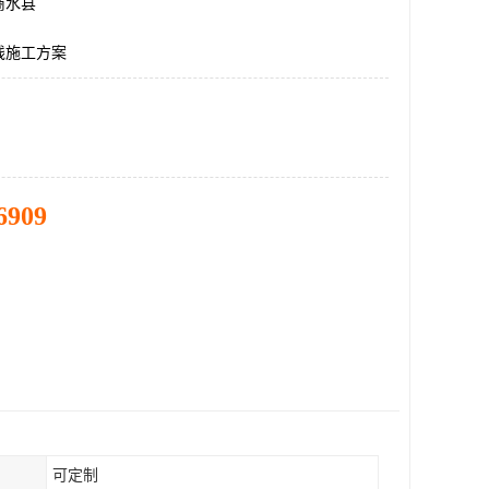
商水县
线施工方案
6909
可定制