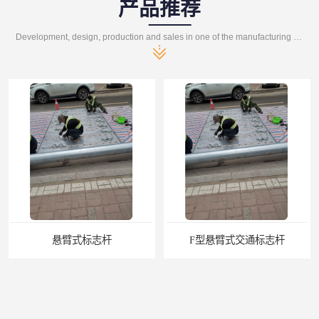
产品推荐
Development, design, production and sales in one of the manufacturing enterprises
F型悬臂式交通标志杆