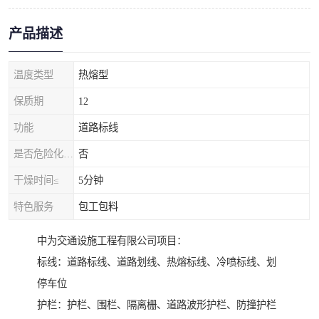
产品描述
温度类型
热熔型
保质期
12
功能
道路标线
是否危险化学品
否
干燥时间≤
5分钟
特色服务
包工包料
中为交通设施工程有限公司项目：
标线：道路标线、道路划线、热熔标线、冷喷标线、划
停车位
护栏：护栏、围栏、隔离栅、道路波形护栏、防撞护栏