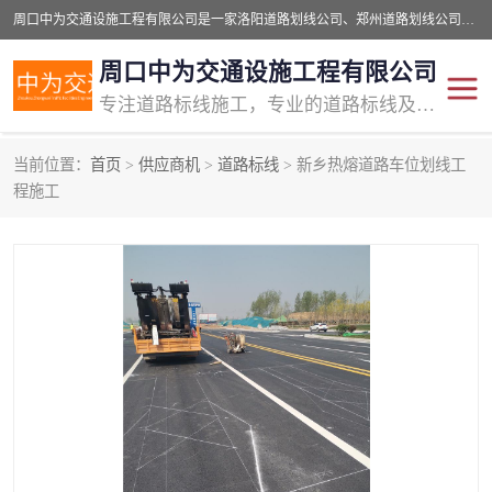
周口中为交通设施工程有限公司是一家洛阳道路划线公司、郑州道路划线公司、平顶山道路车位划线公司、开封车位划线公司、许昌道路车位划线公司、漯河道路车位划线公司，公司始终坚持“诚信、匠心、专注”的宗旨；我们的经营理念是：的服务。
周口中为交通设施工程有限公司
专注道路标线施工，专业的道路标线及交通设施施工服务商!
当前位置：
首页
>
供应商机
>
道路标线
> 新乡热熔道路车位划线工
交通道路标线
公路道路划线
程施工
道路标线划线
马路标线
道路标线
道路划线