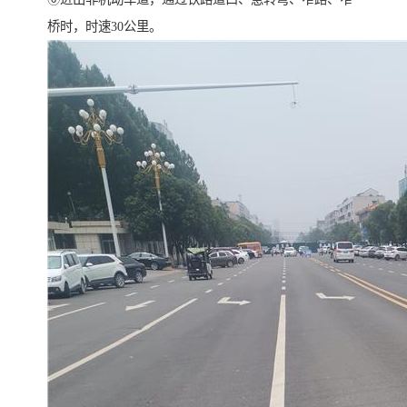
桥时，时速30公里。