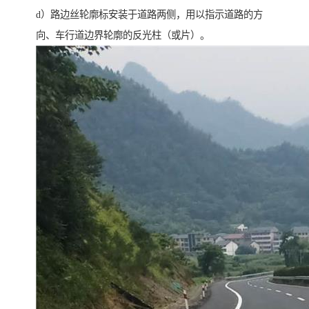
d）路边丝轮廓标安装于道路两侧，用以指示道路的方
向、车行道边界轮廓的反光柱（或片）。