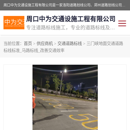
周口中为交通设施工程有限公司是一家洛阳道路划线公司、郑州道路划线公司、平顶山道路车位划线公司、开封车位划线公司、许昌道路车位划线公司、漯河道路车位划线公司，公司始终坚持“诚信、匠心、专注”的宗旨；我们的经营理念是：的服务。
周口中为交通设施工程有限公司
专注道路标线施工，专业的道路标线及交通设施施工服务商!
当前位置：
首页
>
供应商机
>
交通道路标线
> 三门峡地面交通道路
交通道路标线
公路道路划线
标线标准_马路标线_改善交通效率
道路标线划线
马路标线
道路标线
道路划线