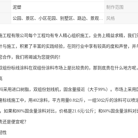
泥塑
制作范围
公园、景区、小区花园、别墅区、路边、景观河道、水库堤坝、市政桥梁、公路交通和园林景观装饰工程等
风格
施工程有限公司每个工程均有专人精心组织施工，业务上精益求精，我们
计与施工，积累了丰富的实践经验，在同行业中享有较高的度和声誉，并
您合作，我们将竭诚为您提供的！
双组份标线涂料在双组份涂料市场上是比较贵的，那到底贵在什么地方呢
高
采用进口树脂，双组份划线机，固含量接近（大于99%）。市场上采用国
标线施工中，用402涂料，平方用量0.8公斤，一组50公斤的涂料可以喷涂
斤，如果和80%固含量涂料对比，价格是21.6元/公斤；和60%固含量涂料
贵还是便宜呢？
韧性