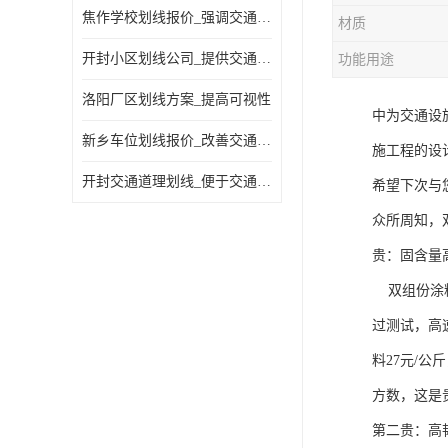
焦作学校划线报价_强调交通规则
材质
开封小区划线公司_提供交通信息
功能用途
洛阳厂区划线方案_提高可视性
中为交通设
新乡车位划线报价_改善交通效率
施工程的设
开封交通道理划线_便于交通管理
希望下次与
众所周知，
贵：固含量
双组份涂料
过测试，高速
料27元/公
方数，这是
第二贵：高