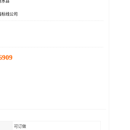
商水县
线标线公司
6909
可订做