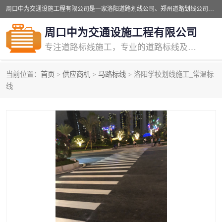
周口中为交通设施工程有限公司是一家洛阳道路划线公司、郑州道路划线公司、平顶山道路车位划线公司、开封车位划线公司、许昌道路车位划线公司、漯河道路车位划线公司，公司始终坚持“诚信、匠心、专注”的宗旨；我们的经营理念是：的服务。
周口中为交通设施工程有限公司
专注道路标线施工，专业的道路标线及交通设施施工服务商!
当前位置：
首页
>
供应商机
>
马路标线
> 洛阳学校划线施工_常温标
交通道路标线
公路道路划线
线
道路标线划线
马路标线
道路标线
道路划线