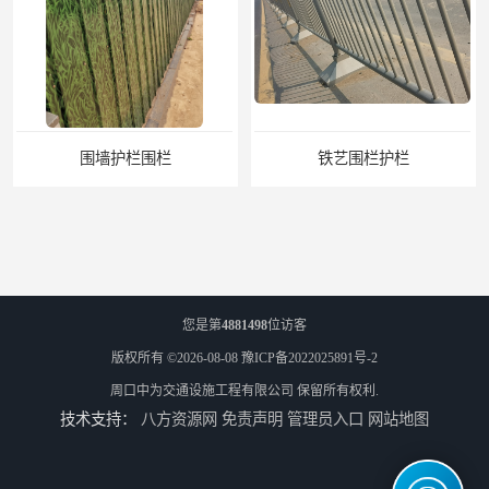
铁艺围栏护栏
悬臂式标志杆
您是第
4881498
位访客
版权所有 ©2026-08-08
豫ICP备2022025891号-2
周口中为交通设施工程有限公司
保留所有权利.
技术支持：
八方资源网
免责声明
管理员入口
网站地图
F型悬臂式交通标志杆
道路交通标志牌