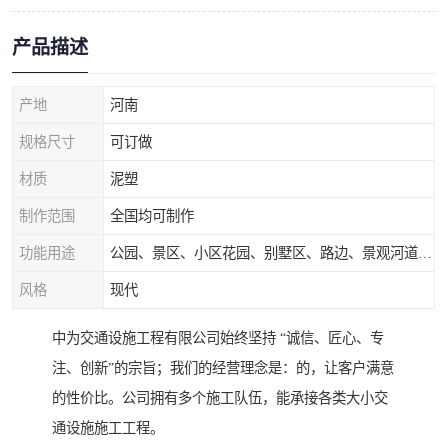
产品描述
产地
河南
规格尺寸
可订做
材质
泥塑
制作范围
全国均可制作
功能用途
公园、景区、小区花园、别墅区、路边、景观河道、水库堤坝、市政桥梁、公路交通和园林景观装饰工程等
风格
现代
中为交通设施工程有限公司始终坚持 “诚信、匠心、专
注、创新”的宗旨；我们的经营理念是：的，让客户满意
的性价比。公司拥有多个施工队伍，能承接各类大小交
通设施施工工程。