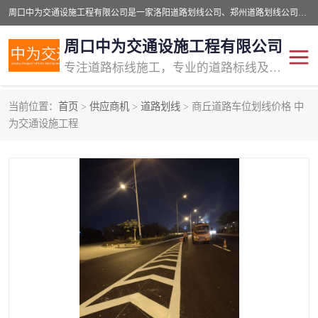
周口中为交通设施工程有限公司是一家洛阳道路划线公司、郑州道路划线公司、平顶山道路车位划线公司、开封车位划线公司、许昌道路车位划线公司、漯河道路车位划线公司，公司始终坚持“诚信、匠心、专注”的宗旨；我们的经营理念是：的服务。
周口中为交通设施工程有限公司
专注道路标线施工，专业的道路标线及交通设施施工服务商!
当前位置：
首页
>
供应商机
>
道路划线
> 商丘道路车位划线价格 中
交通道路标线
公路道路划线
为交通设施工程
道路标线划线
马路标线
道路标线
道路划线