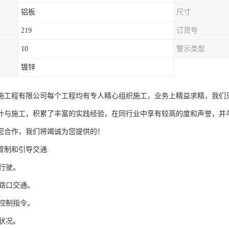
铝板
尺寸
219
订货号
10
警示类型
镀锌
施工程有限公司每个工程均有专人精心组织施工，业务上精益求精，我们
计与施工，积累了丰富的实践经验，在同行业中享有较高的度和声誉，并
您合作，我们将竭诚为您提供的！
管制和引导交通.
道行驶。
交路口交通。
通控制指令。
路状况。