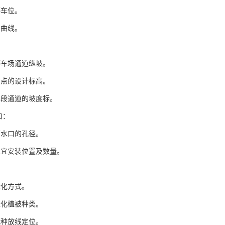
停车位。
平曲线。
：
停车场通道纵坡。
制点的设计标高。
各段通道的坡度标。
口：
雨水口的孔径。
适宜安装位置及数量。
：
绿化方式。
绿化植被种类。
栽种放线定位。