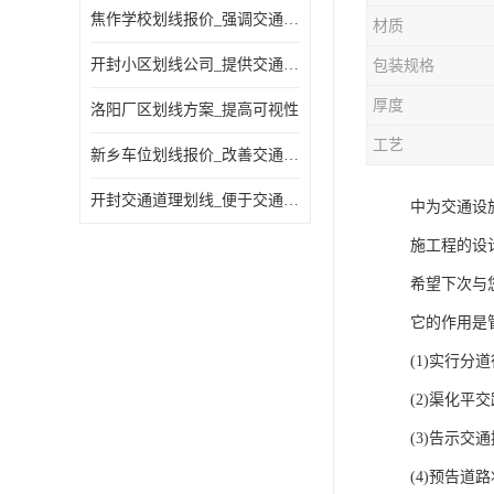
焦作学校划线报价_强调交通规则
材质
开封小区划线公司_提供交通信息
包装规格
厚度
洛阳厂区划线方案_提高可视性
工艺
新乡车位划线报价_改善交通效率
开封交通道理划线_便于交通管理
中为交通设
施工程的设
希望下次与
它的作用是
(1)实行分
(2)渠化平
(3)告示交
(4)预告道