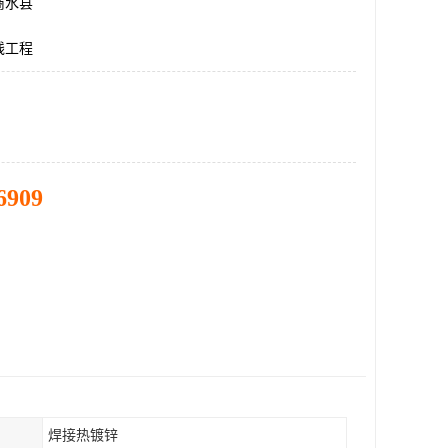
商水县
线工程
6909
焊接热镀锌