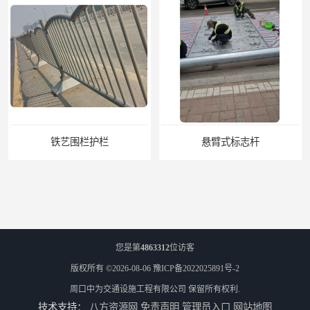
悬臂式标志杆
您是第
4863312
位访客
版权所有 ©2026-08-06
豫ICP备2022025891号-2
周口中为交通设施工程有限公司
保留所有权利.
技术支持：
八方资源网
免责声明
管理员入口
网站地图