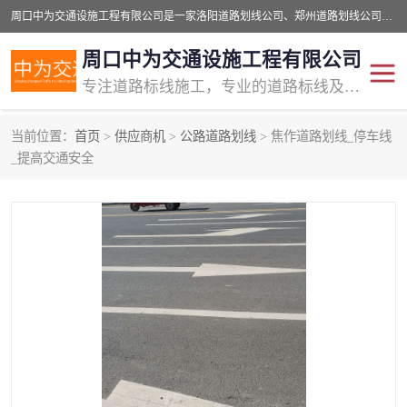
周口中为交通设施工程有限公司是一家洛阳道路划线公司、郑州道路划线公司、平顶山道路车位划线公司、开封车位划线公司、许昌道路车位划线公司、漯河道路车位划线公司，公司始终坚持“诚信、匠心、专注”的宗旨；我们的经营理念是：的服务。
周口中为交通设施工程有限公司
专注道路标线施工，专业的道路标线及交通设施施工服务商!
当前位置：
首页
>
供应商机
>
公路道路划线
> 焦作道路划线_停车线
交通道路标线
公路道路划线
_提高交通安全
道路标线划线
马路标线
道路标线
道路划线