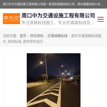
周口中为交通设施工程有限公司是一家洛阳道路划线公司、郑州道路划线公司、平顶山道路车位划线公司、开封车位划线公司、许昌道路车位划线公司、漯河道路车位划线公司，公司始终坚持“诚信、匠心、专注”的宗旨；我们的经营理念是：的服务。
周口中为交通设施工程有限公司
专注道路标线施工，专业的道路标线及交通设施施工服务商!
当前位置：
首页
>
供应商机
>
交通道路标线
> 焦作交通道路标线报
交通道路标线
公路道路划线
价_热用标线_提供停车指引
道路标线划线
马路标线
道路标线
道路划线