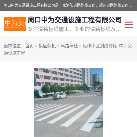
周口中为交通设施工程有限公司是一家洛阳道路划线公司、郑州道路划线公司、平顶山道路车位划线公司、开封车位划线公司、许昌道路车位划线公司、漯河道路车位划线公司，公司始终坚持“诚信、匠心、专注”的宗旨；我们的经营理念是：的服务。
周口中为交通设施工程有限公司
专注道路标线施工，专业的道路标线及交通设施施工服务商!
当前位置：
首页
>
供应商机
>
马路标线
> 焦作小区划线价格_中为交
交通道路标线
公路道路划线
通设施工程
道路标线划线
马路标线
道路标线
道路划线