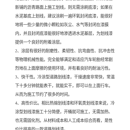
新铺的沥青路面上施工划线，则无需涂刷底漆；如果在
水泥基底上划线，建议涂刷一遍环氧封闭底漆，能很好
地将一些少量的微小颗粒如灰尘、水气等封闭在漆膜
内，并且封闭底漆能很好地渗透进水泥基层，为划线漆
提供一个良好的附着涂层。
2、涂层有很好的耐磨性、柔韧性、抗弯曲性、抗冲击性
等物理机械性能。完全能够满足和适应汽车轮胎经常剧
烈地在上面摩擦的使用环境，并有着良好的耐油污性。
3、快干性。冷涂型道路划线漆，干燥速度非常快，常温
下十多分钟就能表干，就能实干，即可以在上面行车。
从而为施工节约了很多的时间。
4、高性价比。相比热熔划线漆和环氧类划线漆来说，冷
涂型划线漆施工十分简便，开桶就可施工，无需加热、
也无需固化剂。从材料成本和人工成本综合而看，是性
价比很高的一款道路划线漆。