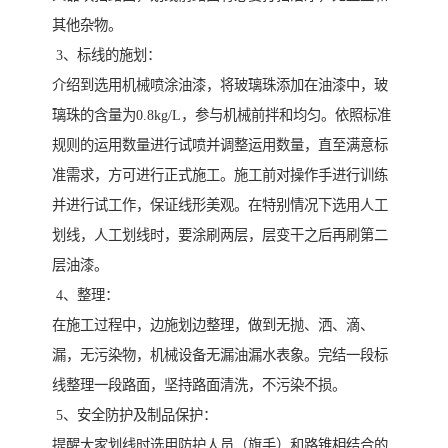
其他杂物。
3、标线的施划：
介绍到选用机械喷涂油漆，将玻璃珠添加在油漆中，玻
璃珠的含量为0.8kg/L，参与机械前拌和均匀。依照标准
规则的运用数量进行试喷并调整运用数量，直至满意标
准需求，方可进行正式施工。施工前对操作手进行训练
并进行试工作，保证线形美观。在特别情况下选用人工
划线，人工划线时，要涂刷两层，层变干之后再刷第二
层油漆。
4、整理：
在施工过程中，边施划边整理，做到无抛、洒、滴、
漏，无污染物，机械设备无漏油漏水表象。完结一段标
线整理一段路面，坚持路面清洗，不污染不损。
5、安全防护及制品保护：
提醒大家划线时选用防护人员（旗手）和路锥相结合的