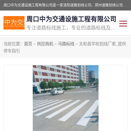
周口中为交通设施工程有限公司是一家洛阳道路划线公司、郑州道路划线公司、平顶山道路车位划线公司、开封车位划线公司、许昌道路车位划线公司、漯河道路车位划线公司，公司始终坚持“诚信、匠心、专注”的宗旨；我们的经营理念是：的服务。
周口中为交通设施工程有限公司
专注道路标线施工，专业的道路标线及交通设施施工服务商!
当前位置：
首页
>
供应商机
>
马路标线
> 太和县学校划线厂家_提供
交通道路标线
公路道路划线
停车指引
道路标线划线
马路标线
道路标线
道路划线