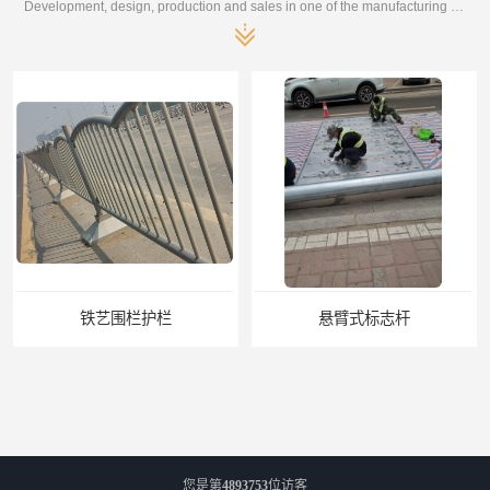
Development, design, production and sales in one of the manufacturing enterprises
围栏护栏
悬臂式标志杆
您是第
4893753
位访客