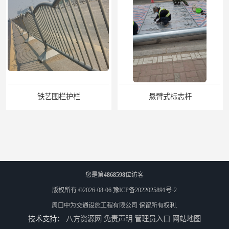
悬臂式标志杆
F型悬臂式交通标志杆
您是第
4868598
位访客
版权所有 ©2026-08-06
豫ICP备2022025891号-2
周口中为交通设施工程有限公司
保留所有权利.
技术支持：
八方资源网
免责声明
管理员入口
网站地图
道路交通标志牌
道路交通标志标线