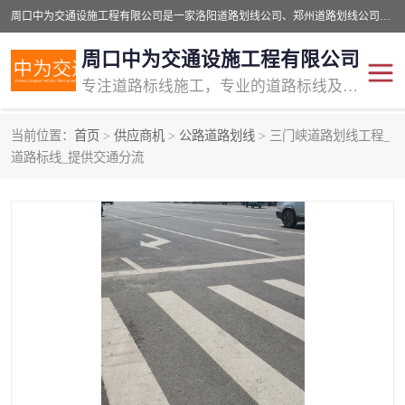
周口中为交通设施工程有限公司是一家洛阳道路划线公司、郑州道路划线公司、平顶山道路车位划线公司、开封车位划线公司、许昌道路车位划线公司、漯河道路车位划线公司，公司始终坚持“诚信、匠心、专注”的宗旨；我们的经营理念是：的服务。
周口中为交通设施工程有限公司
专注道路标线施工，专业的道路标线及交通设施施工服务商!
当前位置：
首页
>
供应商机
>
公路道路划线
> 三门峡道路划线工程_
交通道路标线
公路道路划线
道路标线_提供交通分流
道路标线划线
马路标线
道路标线
道路划线