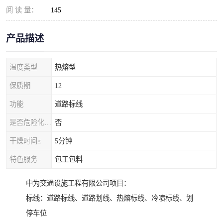
阅 读 量：
145
产品描述
温度类型
热熔型
保质期
12
功能
道路标线
是否危险化学品
否
干燥时间≤
5分钟
特色服务
包工包料
中为交通设施工程有限公司项目：
标线：道路标线、道路划线、热熔标线、冷喷标线、划
停车位