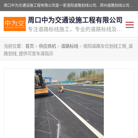
周口中为交通设施工程有限公司是一家洛阳道路划线公司、郑州道路划线公司、平顶山道路车位划线公司、开封车位划线公司、许昌道路车位划线公司、漯河道路车位划线公司，公司始终坚持“诚信、匠心、专注”的宗旨；我们的经营理念是：的服务。
周口中为交通设施工程有限公司
专注道路标线施工，专业的道路标线及交通设施施工服务商!
当前位置：
首页
>
供应商机
>
道路标线
> 南阳道路车位划线工程_道
交通道路标线
公路道路划线
路划线_提供可变车道指示
道路标线划线
马路标线
道路标线
道路划线