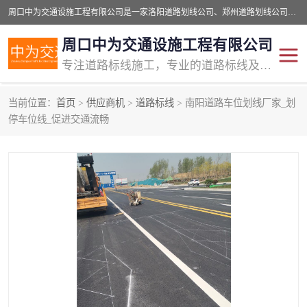
周口中为交通设施工程有限公司是一家洛阳道路划线公司、郑州道路划线公司、平顶山道路车位划线公司、开封车位划线公司、许昌道路车位划线公司、漯河道路车位划线公司，公司始终坚持“诚信、匠心、专注”的宗旨；我们的经营理念是：的服务。
周口中为交通设施工程有限公司
专注道路标线施工，专业的道路标线及交通设施施工服务商!
当前位置：
首页
>
供应商机
>
道路标线
> 南阳道路车位划线厂家_划
交通道路标线
公路道路划线
停车位线_促进交通流畅
道路标线划线
马路标线
道路标线
道路划线