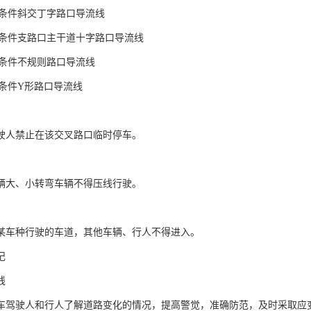
驶条件斜交丁字路口导流线
行驶条件支路口主干道十字路口导流线
驶条件不规则路口导流线
驶条件Y形路口导流线
驶人禁止在该交叉路口临时停车。
辆大、小转弯车辆不得压线行驶。
某车种行驶的车道，其他车辆、行人不得进入。
记
线
车驾驶人和行人了解道路变化的情况，提高警觉，准确防范，及时采取应