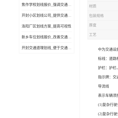
焦作学校划线报价_强调交通规则
材质
开封小区划线公司_提供交通信息
包装规格
厚度
洛阳厂区划线方案_提高可视性
工艺
新乡车位划线报价_改善交通效率
开封交通道理划线_便于交通管理
中为交通设
标线：道路
护栏：护栏
指示牌：交
导流线
表示车辆须
(1)复杂行
(2)复杂行