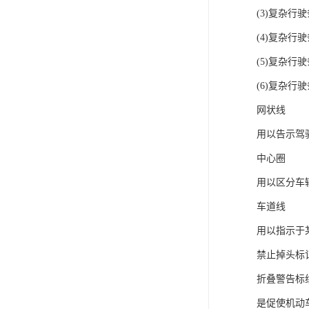
(3)复杂行
(4)复杂
(5)复杂行
(6)复杂行
网状线
用以告示驾
中心圈
用以区分车
车道线
用以指示于
禁止掉头标
折叠警告标
是促使机动