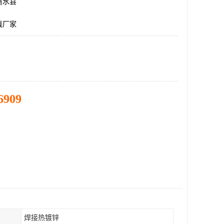
商水县
线厂家
6909
焊接热镀锌