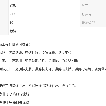
铝板
尺寸
219
订货号
10
警示类型
镀锌
施工程有限公司项目：
标线、道路划线、热熔标线、冷喷标线、划停车位
、围栏、隔离栅、道路波形护栏、防撞护栏的安装销售
通标志杆、交通标志牌、道路标志杆、道路标志牌、道路指示牌、道路警
按规定的路线行驶，不得压线或越线行驶。线为白色。
驶条件丁字路口导流线
驶条件十字路口导流线