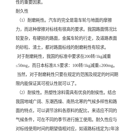
性的重要因素。
耐久性
（1）耐磨耗性。汽车的完全是靠车轮与地面的摩擦
力，而这种摩擦对标线有很高的要求。我国路面情况比
较复杂，有硬损的路面，金属车轮的行走，及道路表面
的砂粒、渣土，都对路面标线的耐磨耗性有较求。
对于耐磨耗性，我国的标准中要求在200转/1kg减重
≤50mg，而日本标准JLS要求：100转/1kg减重≤200mg。
当然，对于耐磨耗性只要在规定的范围及规定的时间期
限内能保证其可视认性就可以了。
（2）耐侯性。热塑性涂料需具有优良的耐侯性。结合
我国地域广阔、东潮西燥、南热北寒的气候多样性和路
面的特点，可以调节涂料各原料的配比，来适应不同的
气候条件，可在不同的季节进行施工使用。耐久性应与
对标线使用时间的期望值相对应，如道路标线定为2年涂