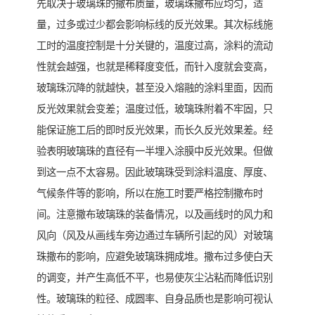
先取决于玻璃珠的撒布质量，玻璃珠撒布应均匀，适
量，过多或过少都会影响标线的反光效果。其次标线施
工时的温度控制是十分关键的，温度过高，涂料的流动
性就会越强，也就是稀释度变低，而针入度就会变高，
玻璃珠沉降的就越快，甚至没入熔融的涂料里面，因而
反光效果就会变差；温度过低，玻璃珠附着不牢固，只
能保证施工后的即时反光效果，而长久反光效果差。经
验表明玻璃珠的直径有一半埋入涂膜中反光效果。但做
到这一点不太容易。因此玻璃珠受到涂料温度、厚度、
气候条件等的影响，所以在施工时要严格控制撒布时
间。注意撒布玻璃珠的装备情况，以及画线时的风力和
风向（风及从画线车旁边通过车辆所引起的风）对玻璃
珠撒布的影响，应避免玻璃珠拥成堆。撒布过多使白天
的调变，并产生高低不平，也易使灰尘沾粘而降低识别
性。玻璃珠的粒径、成圆率、自身品质也是影响可视认