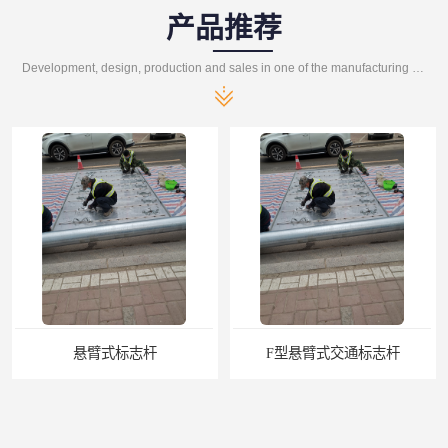
产品推荐
Development, design, production and sales in one of the manufacturing enterprises
式标志杆
F型悬臂式交通标志杆