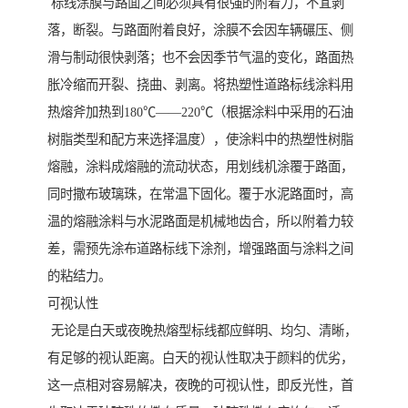
标线涂膜与路面之间必须具有很强的附着力，不宜剥
落，断裂。与路面附着良好，涂膜不会因车辆碾压、侧
滑与制动很快剥落；也不会因季节气温的变化，路面热
胀冷缩而开裂、挠曲、剥离。将热塑性道路标线涂料用
热熔斧加热到180℃——220℃（根据涂料中采用的石油
树脂类型和配方来选择温度），使涂料中的热塑性树脂
熔融，涂料成熔融的流动状态，用划线机涂覆于路面，
同时撒布玻璃珠，在常温下固化。覆于水泥路面时，高
温的熔融涂料与水泥路面是机械地齿合，所以附着力较
差，需预先涂布道路标线下涂剂，增强路面与涂料之间
的粘结力。
可视认性
无论是白天或夜晚热熔型标线都应鲜明、均匀、清晰，
有足够的视认距离。白天的视认性取决于颜料的优劣，
这一点相对容易解决，夜晚的可视认性，即反光性，首