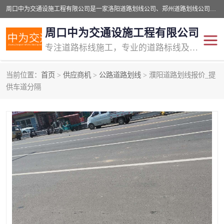
周口中为交通设施工程有限公司是一家洛阳道路划线公司、郑州道路划线公司、平顶山道路车位划线公司、开封车位划线公司、许昌道路车位划线公司、漯河道路车位划线公司，公司始终坚持“诚信、匠心、专注”的宗旨；我们的经营理念是：的服务。
周口中为交通设施工程有限公司
专注道路标线施工，专业的道路标线及交通设施施工服务商!
当前位置：
首页
>
供应商机
>
公路道路划线
> 濮阳道路划线报价_提
交通道路标线
公路道路划线
供车道分隔
道路标线划线
马路标线
道路标线
道路划线