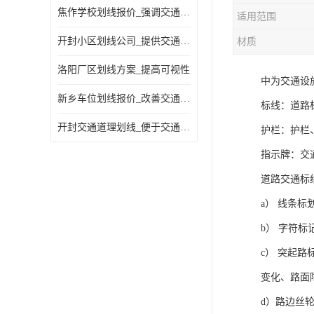
焦作学校划线报价_强调交通规则
适用范围
开封小区划线公司_提供交通信息
材质
洛阳厂区划线方案_提高可视性
中为交通设
新乡车位划线报价_改善交通效率
标线：道路
开封交通道理划线_便于交通管理
护栏：护栏
指示牌：交
道路交通标
a） 线条
b） 字符
c） 突起
变化、路面
d）路边丝