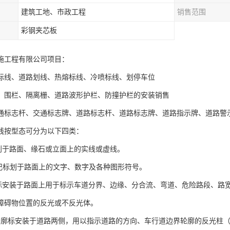
建筑工地、市政工程
销售范围
彩钢夹芯板
施工程有限公司项目：
标线、道路划线、热熔标线、冷喷标线、划停车位
、围栏、隔离栅、道路波形护栏、防撞护栏的安装销售
通标志杆、交通标志牌、道路标志杆、道路标志牌、道路指示牌、道路警
线按型态可分为以下四类：
标划于路面、缘石或立面上的实线或虚线。
标记标划于路面上的文字、数字及各种图形符号。
路标安装于路面上用于标示车道分界、边缘、分合流、弯道、危险路段、路
障碍物位置的反光或不反光体。
轮廓标安装于道路两侧，用以指示道路的方向、车行道边界轮廓的反光柱