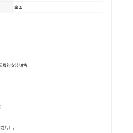
全国
示牌的安装销售
宽
（或片）。