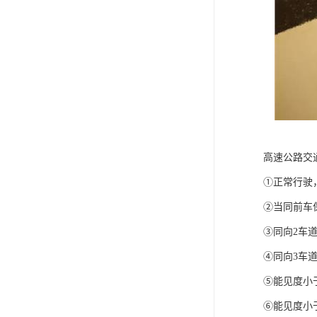
高速公路交
①正常行驶，
②当同前车保
③同向2车道
④同向3车道
⑤能见度小
⑥能见度小