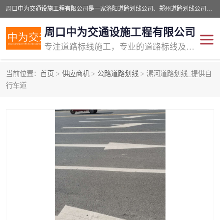
周口中为交通设施工程有限公司是一家洛阳道路划线公司、郑州道路划线公司、平顶山道路车位划线公司、开封车位划线公司、许昌道路车位划线公司、漯河道路车位划线公司，公司始终坚持“诚信、匠心、专注”的宗旨；我们的经营理念是：的服务。
周口中为交通设施工程有限公司
专注道路标线施工，专业的道路标线及交通设施施工服务商!
当前位置：
首页
>
供应商机
>
公路道路划线
> 漯河道路划线_提供自
交通道路标线
公路道路划线
行车道
道路标线划线
马路标线
道路标线
道路划线