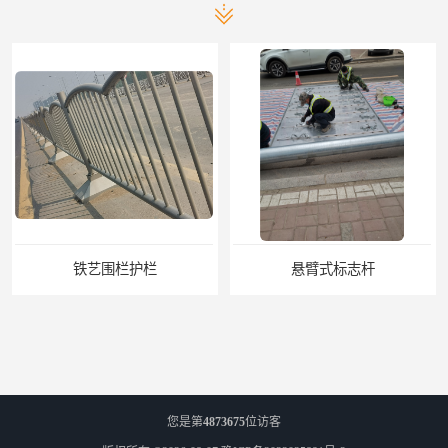
铁艺围栏护栏
悬臂式标志杆
您是第
4873675
位访客