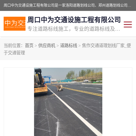
周口中为交通设施工程有限公司是一家洛阳道路划线公司、郑州道路划线公司、平顶山道路车位划线公司、开封车位划线公司、许昌道路车位划线公司、漯河道路车位划线公司，公司始终坚持“诚信、匠心、专注”的宗旨；我们的经营理念是：的服务。
周口中为交通设施工程有限公司
专注道路标线施工，专业的道路标线及交通设施施工服务商!
当前位置：
首页
>
供应商机
>
道路标线
> 焦作交通道理划线厂家_便
交通道路标线
公路道路划线
于交通管理
道路标线划线
马路标线
道路标线
道路划线