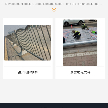
Development, design, production and sales in one of the manufacturing enterprises
铁艺围栏护栏
悬臂式标志杆