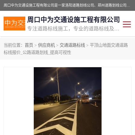
周口中为交通设施工程有限公司是一家洛阳道路划线公司、郑州道路划线公司、平顶山道路车位划线公司、开封车位划线公司、许昌道路车位划线公司、漯河道路车位划线公司，公司始终坚持“诚信、匠心、专注”的宗旨；我们的经营理念是：的服务。
周口中为交通设施工程有限公司
专注道路标线施工，专业的道路标线及交通设施施工服务商!
当前位置：
首页
>
供应商机
>
交通道路标线
> 平顶山地面交通道路
交通道路标线
公路道路划线
标线报价_公路道路划线_提高可视性
道路标线划线
马路标线
道路标线
道路划线