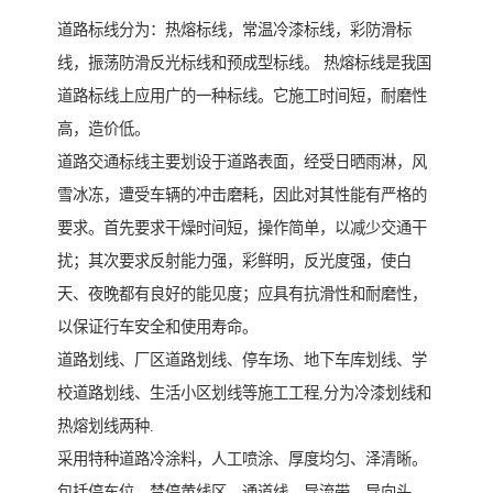
道路标线分为：热熔标线，常温冷漆标线，彩防滑标
线，振荡防滑反光标线和预成型标线。 热熔标线是我国
道路标线上应用广的一种标线。它施工时间短，耐磨性
高，造价低。
道路交通标线主要划设于道路表面，经受日晒雨淋，风
雪冰冻，遭受车辆的冲击磨耗，因此对其性能有严格的
要求。首先要求干燥时间短，操作简单，以减少交通干
扰；其次要求反射能力强，彩鲜明，反光度强，使白
天、夜晚都有良好的能见度；应具有抗滑性和耐磨性，
以保证行车安全和使用寿命。
道路划线、厂区道路划线、停车场、地下车库划线、学
校道路划线、生活小区划线等施工工程,分为冷漆划线和
热熔划线两种.
采用特种道路冷涂料，人工喷涂、厚度均匀、泽清晰。
包括停车位、禁停黄线区、通道线、导流带、导向头