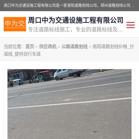
周口中为交通设施工程有限公司是一家洛阳道路划线公司、郑州道路划线公司、平顶山道路车位划线公司、开封车位划线公司、许昌道路车位划线公司、漯河道路车位划线公司，公司始终坚持“诚信、匠心、专注”的宗旨；我们的经营理念是：的服务。
周口中为交通设施工程有限公司
专注道路标线施工，专业的道路标线及交通设施施工服务商!
当前位置：
首页
>
供应商机
>
公路道路划线
> 南阳道路划线价格_分
交通道路标线
公路道路划线
道线_提供自行车道
道路标线划线
马路标线
道路标线
道路划线